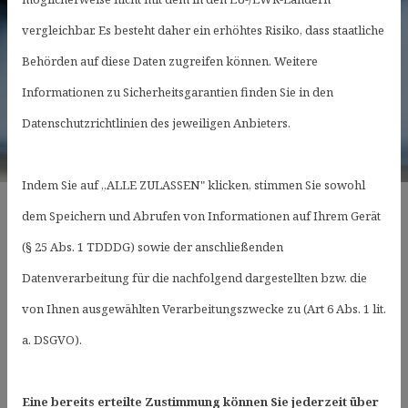
vergleichbar. Es besteht daher ein erhöhtes Risiko, dass staatliche
Behörden auf diese Daten zugreifen können. Weitere
Informationen zu Sicherheitsgarantien finden Sie in den
Datenschutzrichtlinien des jeweiligen Anbieters.
Indem Sie auf „ALLE ZULASSEN" klicken, stimmen Sie sowohl
dem Speichern und Abrufen von Informationen auf Ihrem Gerät
Praxis
(§ 25 Abs. 1 TDDDG) sowie der anschließenden
Datenverarbeitung für die nachfolgend dargestellten bzw. die
Doktor ( Univ. Ardabil )
von Ihnen ausgewählten Verarbeitungszwecke zu (Art 6 Abs. 1 lit.
Reza Haji Jafari Facharzt für
a. DSGVO).
Allgemeinmedizin
Manuelle Medizin und Palliativmedizin
Eine bereits erteilte Zustimmung können Sie jederzeit über