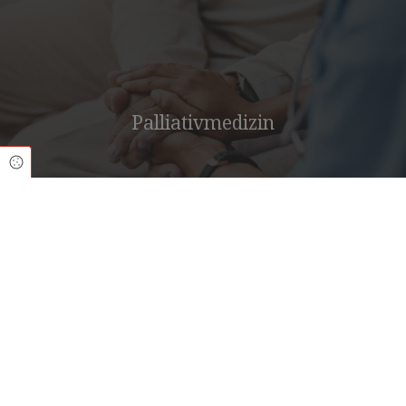
Palliativmedizin
Cookie Einstellungen
Doktor (Univ. Ardabil)
Reza Haji Jafari Facharzt für Allgemeinmedizin
Elisabeth Straße 41-42
28217 Bremen (Walle)