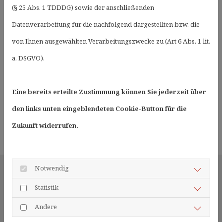
Der Chirotherapeut behandelt im Rahmen der
(§ 25 Abs. 1 TDDDG) sowie der anschließenden
Schmerztherapie
Blockierungen und
Datenverarbeitung für die nachfolgend dargestellten bzw. die
Funktionsstörungen der Wirbelsäule, der
von Ihnen ausgewählten Verarbeitungszwecke zu (Art 6 Abs. 1 lit.
Gelenke und der Extremitäten
. Dabei hat er
a. DSGVO).
die Auswirkungen von Beschwerden und
Behandlung auf den gesamten
Eine bereits erteilte Zustimmung können Sie jederzeit über
Bewegungsapparat im Blick.
den links unten eingeblendeten Cookie-Button für die
Zukunft widerrufen.
Notwendig
Statistik
Chirotherapeut oder
Andere